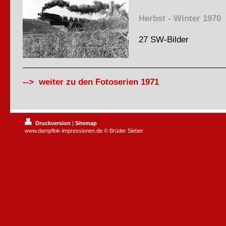
Herbst - Winter 1970
27 SW-Bilder
--> weiter zu den Fotoserien 1971
Druckversion
|
Sitemap
www.dampflok-impressionen.de © Brüder Sieber