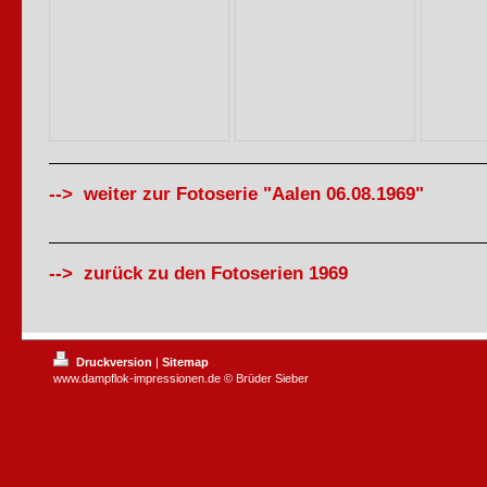
--> weiter zur Fotoserie "Aalen 06.08.1969"
--> zurück zu den Fotoserien 1969
Druckversion
|
Sitemap
www.dampflok-impressionen.de © Brüder Sieber