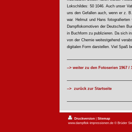
Lokschildes: 50 1046. Auch unser Vat
uns den Gefallen auch, wenn er z. B.
war. Helmut und Hans fotografierten 
Dampflokomotiven der Deutschen Bund
in Buchform zu publizieren. Da sich i
von der Chemie weitestgehend verabsc
digitalen Form darstellen. Viel Spaß
--> weiter zu den Fotoserien 1967 / 
--> zurück zur Startseite
Druckversion
|
Sitemap
www.dampflok-impressionen.de © Brüder Si