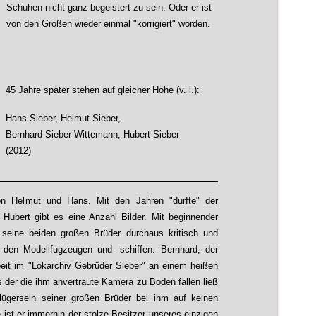
Schuhen nicht ganz begeistert zu sein. Oder er ist
von den Großen wieder einmal "korrigiert" worden.
45 Jahre später stehen auf gleicher Höhe (v. l.):
Hans Sieber, Helmut Sieber,
Bernhard Sieber-Wittemann, Hubert Sieber
(2012)
on Helmut und Hans. Mit den Jahren "durfte" der
n Hubert gibt es eine Anzahl Bilder. Mit beginnender
r seine beiden großen Brüder durchaus kritisch und
den Modellfugzeugen und -schiffen. Bernhard, der
beit im "Lokarchiv Gebrüder Sieber" an einem heißen
 der die ihm anvertraute Kamera zu Boden fallen ließ
lügersein seiner großen Brüder bei ihm auf keinen
 ist er immerhin der stolze Besitzer unseres einzigen