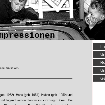
mpressionen
Im
Un
Ro
lle anklicken !
Un
Ge
(geb. 1952), Hans (geb. 1954), Hubert (geb. 1959) und
 und Jugend verbrachten wir in Günzburg / Donau. Die