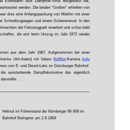
s Eisenbahn- bzw. Dampflok-Virus festgesetzt hat,
antwortet werden. Die beiden "Großen" erhielten von
 war dies eine Anfangspackung von Märklin mit einer
drei Schnellzugwagen und einem Schienenoval. In den
ihnachten der Fahrzeugpark erweitert und schon bald
chaffen, die erst beim Umzug im Jahr 1972 wieder
ammen aus dem Jahr 1967. Aufgenommen bei einer
(Strecke Ulm-Aalen) mit Vaters
Rollfilm
-Kamera
Agfa
ahmen von E- und Diesel-Loks im Günzburger Bahnhof.
die aussterbende Dampflokomotive das eigentlich
arstellte ...
Helmut im Führerstand der Nürnberger 86 808 im
Bahnhof Beilngries am 2.9.1969